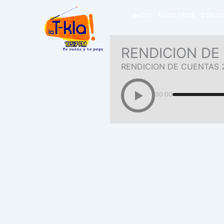
Ir
INICIO
NOSOTROS
CÓDIGO
al
contenido
RENDICION DE 
RENDICION DE CUENTAS 
00:00