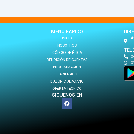
MENÚ RAPIDO
DIR
Av
INICIO
Li
NOSOTROS
TEL
CÓDIGO DE ÉTICA
0
RENDICIÓN DE CUENTAS
0
PROGRAMACIÓN
TARIFARIOS
BUZÓN CIUDADANO
OFERTA TECNICO
SIGUENOS EN
F
a
c
e
b
o
o