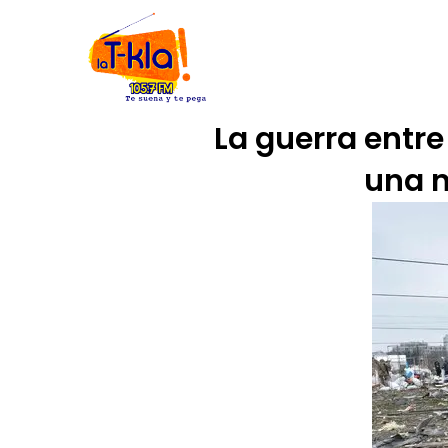
Ir
INICIO
NOSOTROS
CÓDIGO
al
contenido
La guerra entre
una n