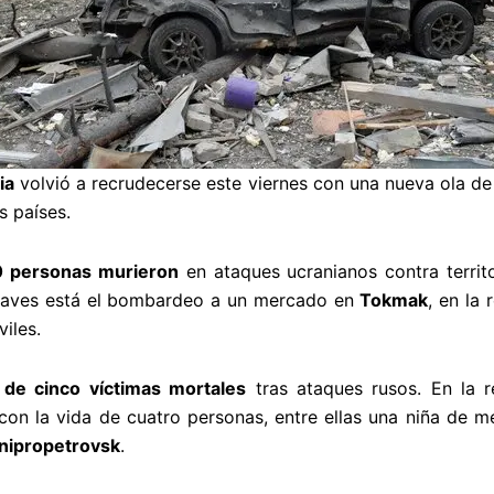
ia
volvió a recrudecerse este viernes con una nueva ola 
 países.
0 personas murieron
en ataques ucranianos contra terri
raves está el bombardeo a un mercado en
Tokmak
, en la
viles.
 de cinco víctimas mortales
tras ataques rusos. En la 
con la vida de cuatro personas, entre ellas una niña de 
nipropetrovsk
.