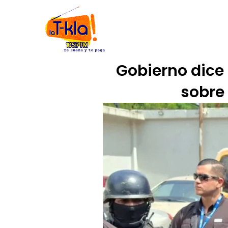
Ir
INICIO
NOSOTROS
CÓDIGO
al
contenido
Gobierno dice
sobre 