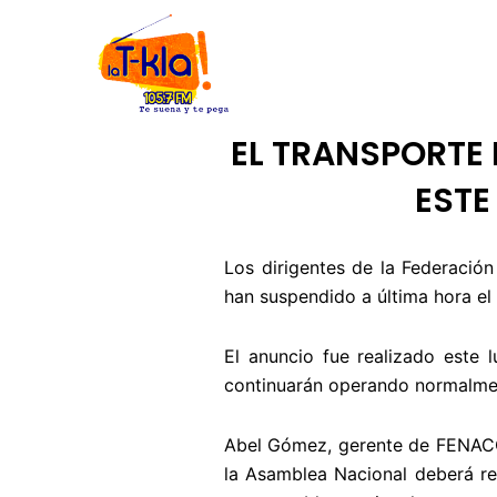
Ir
INICIO
NOSOTROS
CÓDIGO
al
contenido
EL TRANSPORTE
ESTE
Los dirigentes de la Federació
han suspendido a última hora el 
El anuncio fue realizado este l
continuarán operando normalment
Abel Gómez, gerente de FENACOT
la Asamblea Nacional deberá re