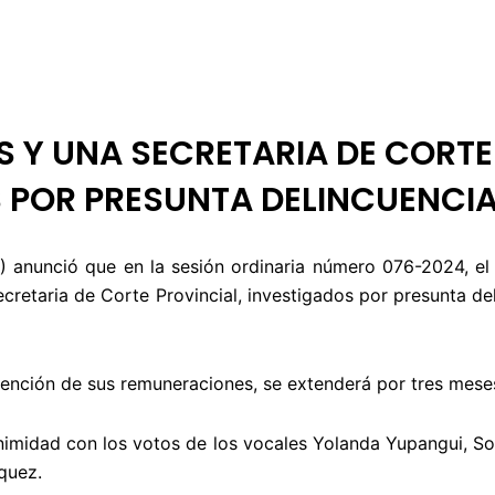
 DE ÉTICA
RENDICIÓN DE CUENTAS
PROGRAMACIÓN
TARIFARIOS
ES Y UNA SECRETARIA DE CORTE
 POR PRESUNTA DELINCUENCI
J) anunció que en la sesión ordinaria número 076-2024, el
ecretaria de Corte Provincial, investigados por presunta d
etención de sus remuneraciones, se extenderá por tres mese
nimidad con los votos de los vocales Yolanda Yupangui, S
quez.