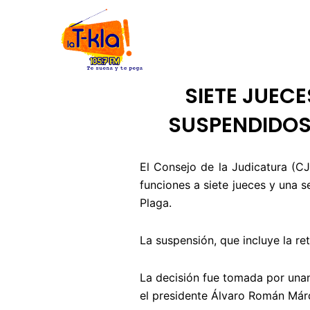
Ir
INICIO
NOSOTROS
CÓDIGO
al
contenido
SIETE JUEC
SUSPENDIDOS
El Consejo de la Judicatura (C
funciones a siete jueces y una s
Plaga.
La suspensión, que incluye la r
La decisión fue tomada por una
el presidente Álvaro Román Már