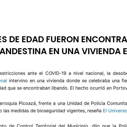
 DE ÉTICA
RENDICIÓN DE CUENTAS
PROGRAMACIÓN
TARIFARIOS
ES DE EDAD FUERON ENCONTRA
LANDESTINA EN UNA VIVIENDA 
stricciones ante el COVID-19 a nivel nacional, la desob
onal
intervino en una vivienda donde se celebraba una fies
d que se encontraban libando. El hecho ocurrió en Portovi
arroquia Picoazá, frente a una Unidad de Policía Comunita
do las medidas de bioseguridad vigentes, reseña
El Univers
o de Control Territorial del Municipio, dijo que la Poli