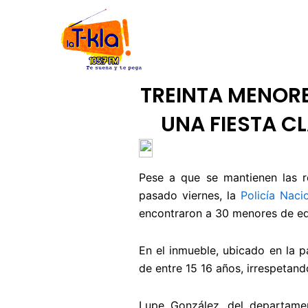
Ir
INICIO
NOSOTROS
CÓDIGO
al
contenido
TREINTA MENOR
UNA FIESTA C
Pese a que se mantienen las re
pasado viernes, la
Policía Naci
encontraron a 30 menores de eda
En el inmueble, ubicado en la p
de entre 15 16 años, irrespetan
Lupe González, del departament