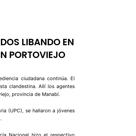
BUZÓN CIUDADANO
OFERTA TECNICO
DOS LIBANDO EN
EN PORTOVIEJO
ediencia ciudadana continúa. El
ta clandestina. Allí los agentes
ejo, provincia de Manabí.
ria (UPC), se hallaron a jóvenes
o
.
cía Nacional hizo el respectivo