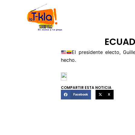
Ir
INICIO
NOSOTROS
CÓDIGO
al
contenido
ECUAD
El presidente electo, Gui
hecho.
COMPARTIR ESTA NOTICIA
Facebook
X