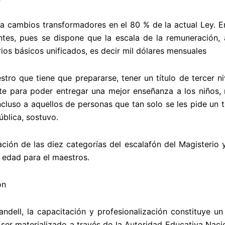
a cambios transformadores en el 80 % de la actual Ley. En
tes, pues se dispone que la escala de la remuneración, al
arios básicos unificados, es decir mil dólares mensuales
stro que tiene que prepararse, tener un título de tercer n
te para poder entregar una mejor enseñanza a los niños, 
cluso a aquellos de personas que tan solo se les pide un t
ública, sostuvo.
ación de las diez categorías del escalafón del Magisterio y
e edad para el maestros.
ón
dell, la capacitación y profesionalización constituye u
ser materializado a través de la Autoridad Educativa Naci