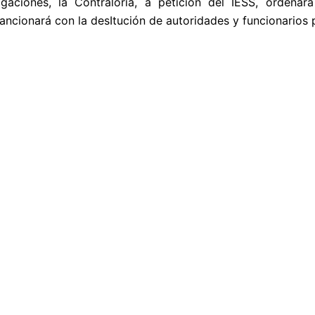
aciones, la Contraloría, a petición del IESS, ordenar
ncionará con la desItución de autoridades y funcionarios p