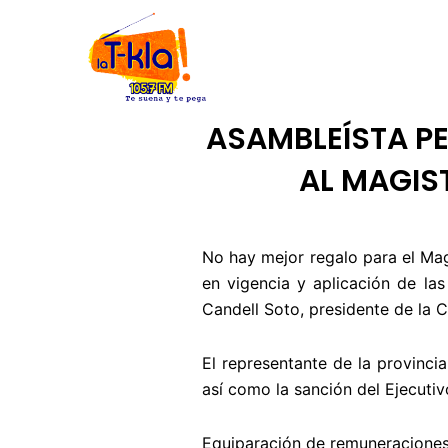
Ir
INICIO
NOSOTROS
CÓDIGO
al
contenido
ASAMBLEÍSTA PE
AL MAGIS
No hay mejor regalo para el Mag
en vigencia y aplicación de las
Candell Soto, presidente de la 
El representante de la provinc
así como la sanción del Ejecutivo
Equiparación de remuneracione