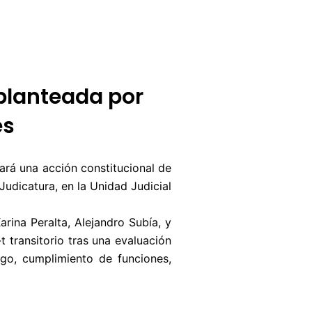
BUZÓN CIUDADANO
OFERTA TECNICO
 planteada por
es
rará una acción constitucional de
Judicatura, en la Unidad Judicial
rina Peralta, Alejandro Subía, y
 transitorio tras una evaluación
rgo, cumplimiento de funciones,