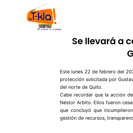
Ir
INICIO
NOSOTROS
CÓDIGO
al
contenido
Se llevará a 
G
Este lunes 22 de febrero del 202
protección solicitada por Gustav
del norte de Quito.
Cabe recordar que la acción de 
Néstor Arbito. Ellos fueron ces
que concluyó que incumplieron 
gestión de recursos, transparen