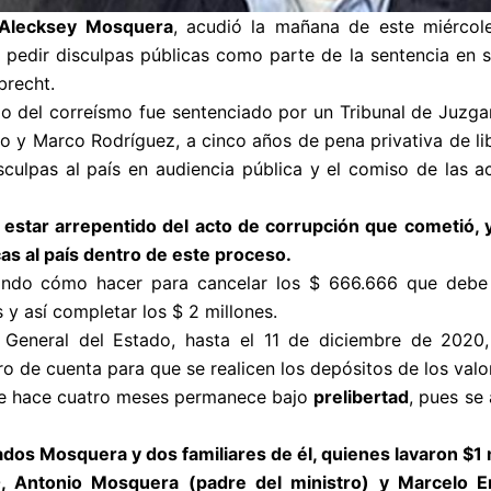
, Alecksey Mosquera
, acudió la mañana de este miércol
 pedir disculpas públicas como parte de la sentencia en s
brecht.
rio del correísmo fue sentenciado por un Tribunal de Juzga
o y Marco Rodríguez, a cinco años de pena privativa de li
isculpas al país en audiencia pública y el comiso de las 
 estar arrepentido del acto de corrupción que cometió, 
cas al país dentro de este proceso.
zando cómo hacer para cancelar los $ 666.666 que debe
 y así completar los $ 2 millones.
 General del Estado, hasta el 11 de diciembre de 202
o de cuenta para que se realicen los depósitos de los valo
de hace cuatro meses permanece bajo
prelibertad
, pues se 
dos Mosquera y dos familiares de él, quienes lavaron $1 
 Antonio Mosquera (padre del ministro) y Marcelo End