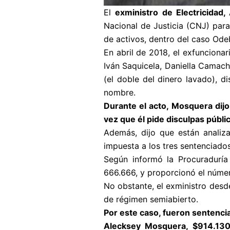
El
exministro de Electricidad
Nacional de Justicia (CNJ) para
de activos, dentro del caso Ode
En abril de 2018, el exfunciona
Iván Saquicela, Daniella Camach
(el doble del dinero lavado), d
nombre.
Durante el acto, Mosquera dijo
vez que él pide disculpas públi
Además, dijo que están anali
impuesta a los tres sentenciados
Según informó la Procuraduría
666.666, y proporcionó el númer
No obstante, el exministro des
de régimen semiabierto.
Por este caso, fueron sentencia
Alecksey Mosquera, $914.130,