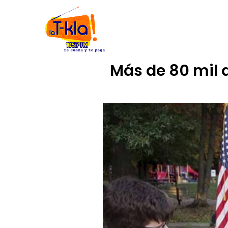
Ir
INICIO
NOSOTROS
CÓDIGO
al
contenido
Más de 80 mil 