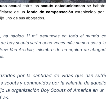
buso sexual
entre los
scouts estadunidenses
se habrán
iciarse de un
fondo de compensación
establecido por 
dijo uno de sus abogados.
ha habido 11 mil denuncias en todo el mundo contr
 de boy scouts serán ocho veces más numerosos a l
rew Van Arsdale, miembro de un equipo de abogado
os.
izados por la cantidad de vidas que han sufr
s scouts y conmovidos por la valentía de aquell
dijo la organización Boy Scouts of America en u
fras.