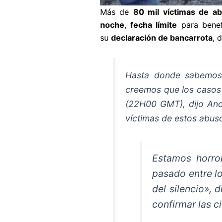
Más de
80 mil víctimas de a
noche
,
fecha límite
para benef
su
declaración de bancarrota
, 
Hasta donde sabemos, 
creemos que los casos
(22H00 GMT), dijo And
víctimas de estos abus
Estamos horror
pasado entre lo
del silencio», 
confirmar las ci