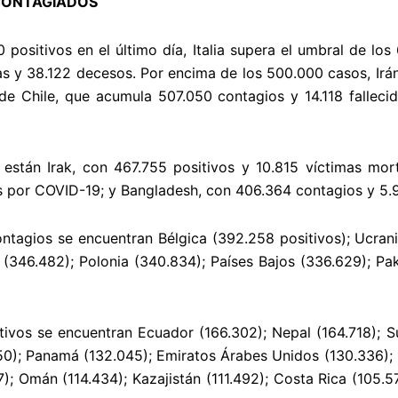
 CONTAGIADOS
positivos en el último día, Italia supera el umbral de los
 y 38.122 decesos. Por encima de los 500.000 casos, Irán
 de Chile, que acumula 507.050 contagios y 14.118 falleci
stán Irak, con 467.755 positivos y 10.815 víctimas morta
 por COVID-19; y Bangladesh, con 406.364 contagios y 5.
ntagios se encuentran Bélgica (392.258 positivos); Ucrania
 (346.482); Polonia (340.834); Países Bajos (336.629); Paki
ivos se encuentran Ecuador (166.302); Nepal (164.718); Sui
150); Panamá (132.045); Emiratos Árabes Unidos (130.336);
7); Omán (114.434); Kazajistán (111.492); Costa Rica (105.