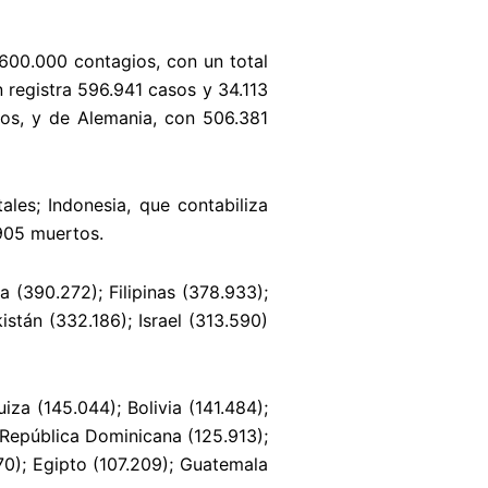
 600.000 contagios, con un total
 registra 596.941 casos y 34.113
dos, y de Alemania, con 506.381
les; Indonesia, que contabiliza
905 muertos.
 (390.272); Filipinas (378.933);
stán (332.186); Israel (313.590)
za (145.044); Bolivia (141.484);
 República Dominicana (125.913);
570); Egipto (107.209); Guatemala