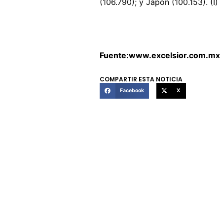
(106.790); y Japón (100.153). (I)
Fuente:www.excelsior.com.mx
COMPARTIR ESTA NOTICIA
Facebook
X