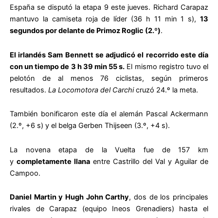
España se disputó la etapa 9 este jueves. Richard Carapaz
mantuvo la camiseta roja de líder (36 h 11 min 1 s),
13
segundos por delante de Primoz Roglic (2.º
)
.
El irlandés Sam Bennett se adjudicó el recorrido este día
con un tiempo de 3 h 39 min 55 s.
El mismo registro tuvo el
pelotón de al menos 76 ciclistas, según primeros
resultados.
La Locomotora del Carchi
cruzó 24.º la meta.
También bonificaron este día el alemán Pascal Ackermann
(2.º, +6 s) y el belga Gerben Thijseen (3.º, +4 s).
La novena etapa de la Vuelta fue de 157 km
y
completamente llana
entre Castrillo del Val y Aguilar de
Campoo.
Daniel Martin y Hugh John Carthy
, dos de los principales
rivales de Carapaz (equipo Ineos Grenadiers) hasta el