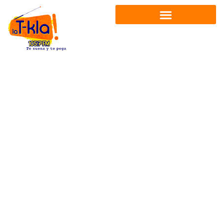
Ir
al
contenido