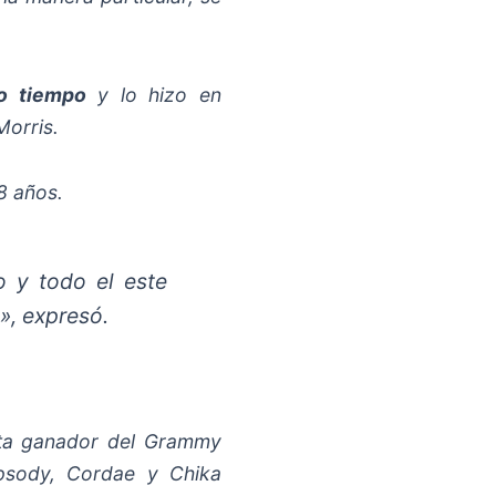
o tiempo
y lo hizo en
Morris.
8 años.
o y todo el este
», expresó.
ista ganador del Grammy
psody, Cordae y Chika