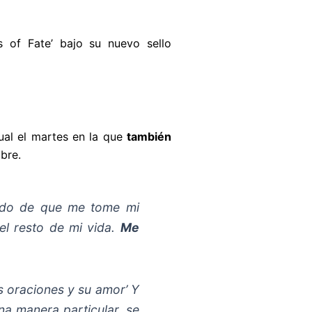
s of Fate’ bajo su nuevo sello
tual el martes en la que
también
bre.
rado de que me tome mi
 el resto de mi vida.
Me
s oraciones y su amor’ Y
a manera particular, se