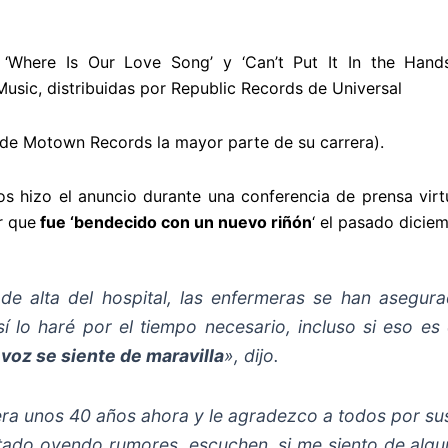
 ‘Where Is Our Love Song’ y ‘Can’t Put It In the Hand
Music, distribuidas por Republic Records de Universal
de Motown Records la mayor parte de su carrera).
os hizo el anuncio durante una conferencia de prensa vir
r que
fue ‘bendecido con un nuevo riñón
‘ el pasado diciem
e alta del hospital, las enfermeras se han asegu
í lo haré por el tiempo necesario, incluso si eso es
 voz se siente de maravilla
», dijo.
era unos 40 años ahora y le agradezco a todos por su
tado oyendo rumores, escuchen, si me siento de algun