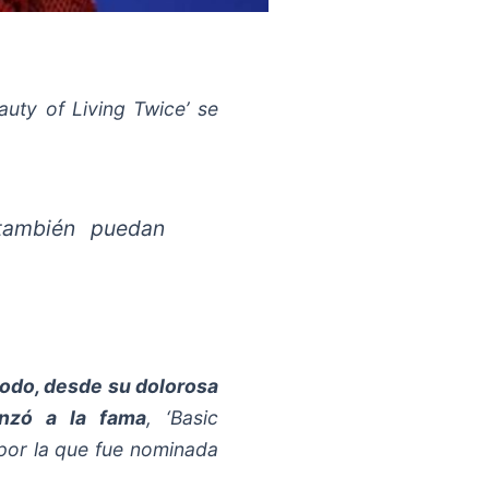
uty of Living Twice’ se
 también puedan
todo, desde su dolorosa
anzó a la fama
, ‘Basic
’ por la que fue nominada