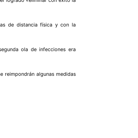
r logrado «eliminar con éxito la
s de distancia física y con la
 segunda ola de infecciones era
 se reimpondrán algunas medidas