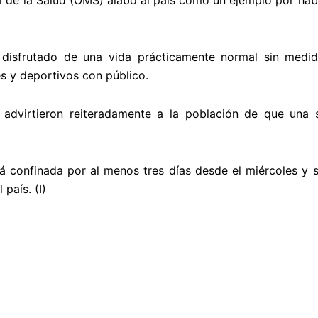
al de la Salud (OMS) alabó al país como un ejemplo por habe
 disfrutado de una vida prácticamente normal sin medida
es y deportivos con público.
s advirtieron reiteradamente a la población de que una
á confinada por al menos tres días desde el miércoles y
 país. (I)