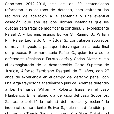
Sobornos 2012-2016, seis de los 20 sentenciados
reforzaron sus equipos de defensa, para enfrentar los
recursos de apelación a la sentencia y una eventual
casación, que son las dos últimas instancias que les
quedan para tratar de modificar la condena. El expresidente
Rafael C. y los empresarios Bolívar S.; Ramiro G.; William
Ph.; Rafael Leonardo C.; y Édgar S., contrataron abogados
de mayor trayectoria para que intervengan en la recta final
del proceso. El exmandatario Rafael C., quien tenía como
defensores técnicos a Fausto Jarrín y Carlos Alvear, sumó
al exmagistrado de la desaparecida Corte Suprema de
Justicia, Alfonso Zambrano Pasquel, de 71 años, con 27
años de experiencia en el campo del derecho penal, con
una larga trayectoria académica y jurídica. Además defendió
a los hermanos William y Roberto Isaías en el caso
Filanbanco. En el último día de juicio del caso Sobornos,
Zambrano solicitó la nulidad del proceso y reclamó la
inocencia de su cliente. Bolívar S., quien era defendido por
el abogado Tomás Paredes, incorporó a Diego Chimbo, el