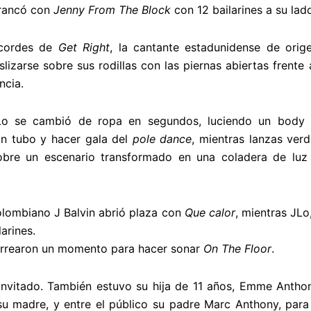
rancó con
Jenny From The Block
con 12 bailarines a su lad
acordes de
Get Right
, la cantante estadunidense de orig
lizarse sobre sus rodillas con las piernas abiertas frente 
ncia.
Lo se cambió de ropa en segundos, luciendo un body e
un tubo y hacer gala del
pole dance
, mientras lanzas verd
 sobre un escenario transformado en una coladera de lu
olombiano J Balvin abrió plaza con
Que calor
, mientras JLo
arines.
rrearon un momento para hacer sonar
On The Floor
.
invitado. También estuvo su hija de 11 años, Emme Anthon
u madre, y entre el público su padre Marc Anthony, par