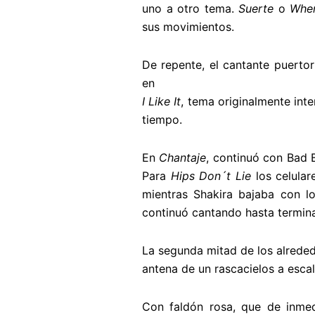
uno a otro tema.
Suerte
o
Whe
sus movimientos.
De repente, el cantante puert
en
I Like It
, tema originalmente int
tiempo.
En
Chantaje
, continuó con Bad
Para
Hips Don´t Lie
los celular
mientras Shakira bajaba con l
continuó cantando hasta terminar
La segunda mitad de los alreded
antena de un rascacielos a escal
Con faldón rosa, que de inme