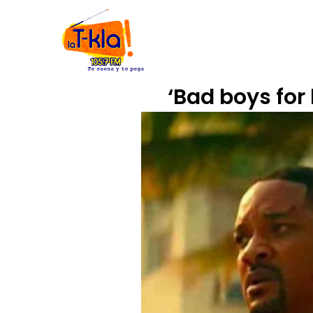
Ir
INICIO
NOSOTROS
CÓDIGO
al
contenido
‘Bad boys for 