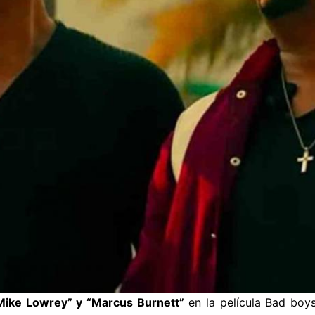
ike Lowrey” y “Marcus Burnett”
en la película Bad boys